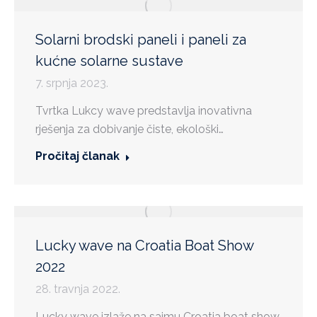
Solarni brodski paneli i paneli za
kućne solarne sustave
7. srpnja 2023.
Tvrtka Lukcy wave predstavlja inovativna
rješenja za dobivanje čiste, ekološki…
Pročitaj članak
Lucky wave na Croatia Boat Show
2022
28. travnja 2022.
Lucky wave izlaže na sajmu Croatia boat show